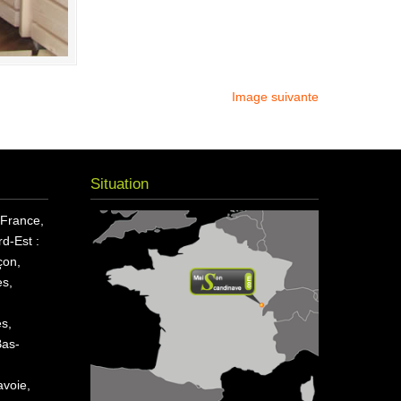
Image suivante
Situation
 France,
d-Est :
çon,
s,
es,
Bas-
avoie,