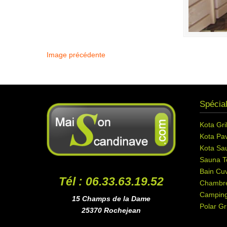
Image précédente
Spécial
Kota Gril
Kota Pav
Kota Sa
Sauna T
Bain Cuv
Tél : 06.33.63.19.52
Chambr
Campin
15 Champs de la Dame
Polar Gri
25370 Rochejean