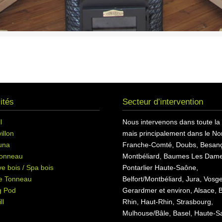
ités
Secteur d’intervention
l
Nous intervenons dans toute la
illon
mais principalement dans le Nor
una
Franche-Comté, Doubs, Besan
onneau
Montbéliard, Baumes Les Dame
e bois / Spa bois
Pontarlier Haute-Saône,
e Tonneau
Belfort/Montbéliard, Jura, Vosg
g Pod
Gerardmer et environ, Alsace, 
ll
Rhin, Haut-Rhin, Strasbourg,
Mulhouse/Bâle, Basel, Haute-S