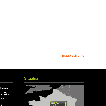
Image suivante
Situation
 France,
d-Est :
çon,
s,