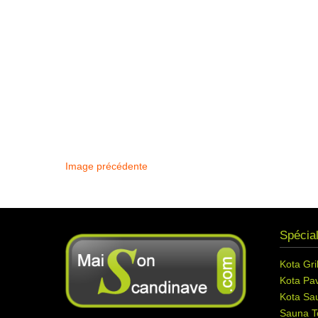
Image précédente
Spécial
Kota Gril
Kota Pav
Kota Sa
Sauna T