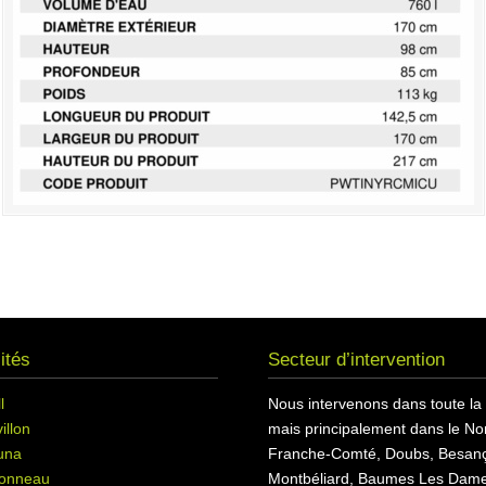
ités
Secteur d’intervention
l
Nous intervenons dans toute la
illon
mais principalement dans le Nor
una
Franche-Comté, Doubs, Besan
onneau
Montbéliard, Baumes Les Dame