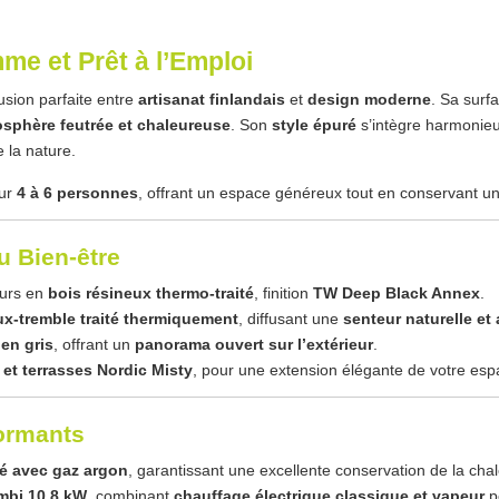
e et Prêt à l’Emploi
usion parfaite entre
artisanat finlandais
et
design moderne
. Sa surf
sphère feutrée et chaleureuse
. Son
style épuré
s’intègre harmonieu
 la nature.
our
4 à 6 personnes
, offrant un espace généreux tout en conservant 
u Bien-être
eurs en
bois résineux thermo-traité
, finition
TW Deep Black Annex
.
ux-tremble traité thermiquement
, diffusant une
senteur naturelle et
 en gris
, offrant un
panorama ouvert sur l’extérieur
.
 et terrasses Nordic Misty
, pour une extension élégante de votre esp
formants
pé avec gaz argon
, garantissant une excellente conservation de la chal
ombi 10,8 kW
, combinant
chauffage électrique classique et vapeur
p