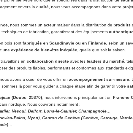
ngagement envers la qualité, nous vous accompagnons dans votre projet
ence
, nous sommes un acteur majeur dans la distribution de
produits
s techniques de fabrication, garantissant des équipements
authentique
en bois sont
fabriqués en Scandinavie ou en Finlande
, selon un sav
t une
expérience de bien-être inégalée
, quelle que soit la saison.
travaillons en
collaboration directe
avec les
leaders du marché
, te
ser des produits fiables, performants et conformes aux standards exig
 nous avons à cœur de vous offrir un
accompagnement sur-mesure
. 
ous sommes là pour vous guider à chaque étape afin de garantir votre
sat
jean (Doubs, 25370)
, nous intervenons principalement en
Franche-
ou bain nordique. Nous couvrons notamment :
rlier, Vesoul, Belfort, Lons-le-Saunier, Champagnole
…
n-les-Bains, Nyon), Canton de Genève (Genève, Carouge, Vernier
cle)
…