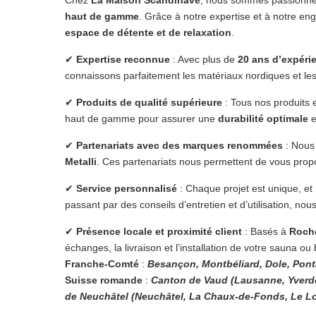
haut de gamme
. Grâce à notre expertise et à notre e
espace de détente et de relaxation
.
✔
Expertise reconnue
: Avec plus de
20 ans d’expéri
connaissons parfaitement les matériaux nordiques et le
✔
Produits de qualité supérieure
: Tous nos produits 
haut de gamme pour assurer une
durabilité optimale
e
✔
Partenariats avec des marques renommées
: Nous 
Metalli
. Ces partenariats nous permettent de vous propo
✔
Service personnalisé
: Chaque projet est unique, et
passant par des conseils d’entretien et d’utilisation, n
✔
Présence locale et proximité client
: Basés à
Roche
échanges, la livraison et l’installation de votre sauna 
Franche-Comté
:
Besançon, Montbéliard, Dole, Ponta
Suisse romande
:
Canton de Vaud (Lausanne, Yverdo
de Neuchâtel (Neuchâtel, La Chaux-de-Fonds, Le Lo