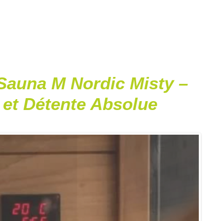
Sauna M Nordic Misty –
et Détente Absolue