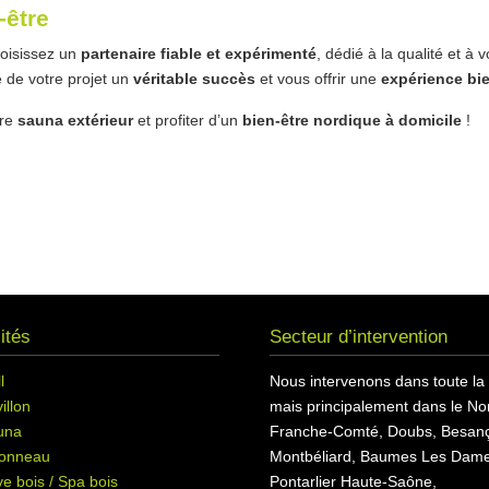
-être
hoisissez un
partenaire fiable et expérimenté
, dédié à la qualité et à
 de votre projet un
véritable succès
et vous offrir une
expérience bi
tre
sauna extérieur
et profiter d’un
bien-être nordique à domicile
!
ités
Secteur d’intervention
l
Nous intervenons dans toute la
illon
mais principalement dans le Nor
una
Franche-Comté, Doubs, Besan
onneau
Montbéliard, Baumes Les Dame
e bois / Spa bois
Pontarlier Haute-Saône,