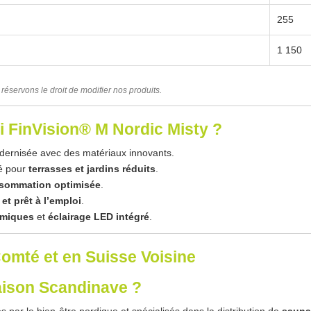
255
1 150
éservons le droit de modifier nos produits.
i FinVision® M Nordic Misty ?
dernisée avec des matériaux innovants.
é pour
terrasses et jardins réduits
.
sommation optimisée
.
et prêt à l’emploi
.
omiques
et
éclairage LED intégré
.
omté et en Suisse Voisine
aison Scandinave ?
par le bien-être nordique et spécialisés dans la distribution de
sauna