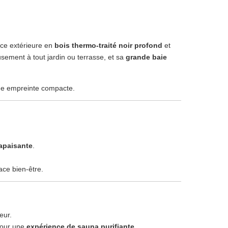
ace extérieure en
bois thermo-traité noir profond
et
sement à tout jardin ou terrasse, et sa
grande baie
une empreinte compacte.
 apaisante
.
ace bien-être.
eur.
our une
expérience de sauna purifiante
.