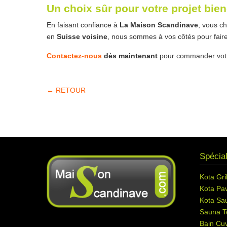
Un choix sûr pour votre projet bien
En faisant confiance à
La Maison Scandinave
, vous c
en
Suisse voisine
, nous sommes à vos côtés pour faire
Contactez-nous
dès maintenant
pour commander vo
← RETOUR
Spécial
Kota Gril
Kota Pav
Kota Sa
Sauna T
Bain Cuv