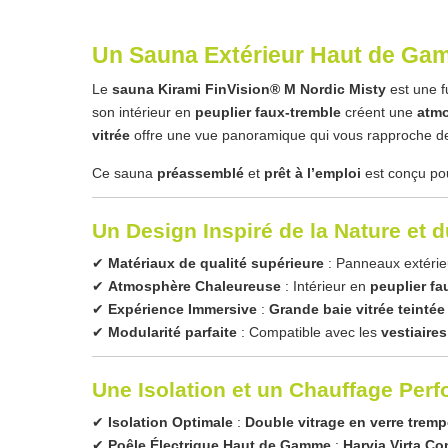
Un Sauna Extérieur Haut de Gamm
Le
sauna Kirami FinVision® M Nordic Misty
est une f
son intérieur en
peuplier faux-tremble
créent une
atmo
vitrée
offre une vue panoramique qui vous rapproche de
Ce sauna
préassemblé
et
prêt à l’emploi
est conçu p
Un Design Inspiré de la Nature et d
✔
Matériaux de qualité supérieure
: Panneaux extéri
✔
Atmosphère Chaleureuse
: Intérieur en
peuplier fa
✔
Expérience Immersive
:
Grande baie vitrée teintée
✔
Modularité parfaite
: Compatible avec les
vestiaires
Une Isolation et un Chauffage Per
✔
Isolation Optimale
:
Double vitrage en verre trem
✔
Poêle Électrique Haut de Gamme
:
Harvia Virta C