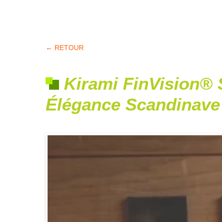
← RETOUR
Kirami FinVision® 
Élégance Scandinave 