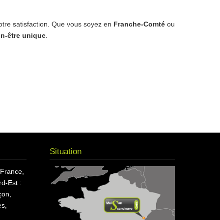
 votre satisfaction. Que vous soyez en
Franche-Comté
ou
en-être unique
.
Situation
 France,
d-Est :
çon,
s,