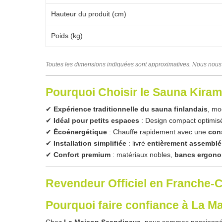
Hauteur du produit (cm)
Poids (kg)
Toutes les dimensions indiquées sont approximatives. Nous nous r
Pourquoi Choisir le Sauna Kiram
✔
Expérience traditionnelle du sauna finlandais
, mo
✔
Idéal pour petits espaces
: Design compact optimis
✔
Écoénergétique
: Chauffe rapidement avec une
con
✔
Installation simplifiée
: livré
entièrement assemblé 
✔
Confort premium
: matériaux nobles,
bancs ergon
Revendeur Officiel en Franche-C
Pourquoi faire confiance à La M
Chez
La Maison Scandinave
, nous sommes passionnés 