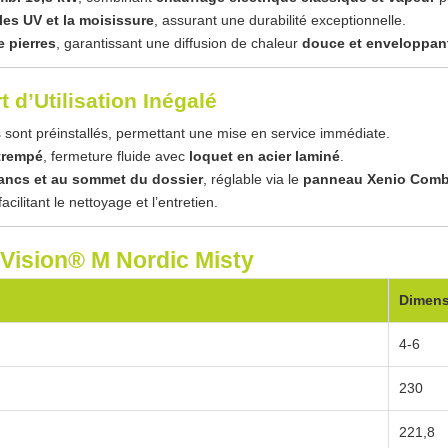
 les UV et la moisissure
, assurant une durabilité exceptionnelle.
e pierres
, garantissant une diffusion de chaleur
douce et enveloppan
t d’Utilisation Inégalé
 sont préinstallés, permettant une mise en service immédiate.
trempé
, fermeture fluide avec
loquet en acier laminé
.
bancs et au sommet du dossier
, réglable via le
panneau Xenio Comb
 facilitant le nettoyage et l’entretien.
Vision® M Nordic Misty
Dimens
4-6
230
221,8