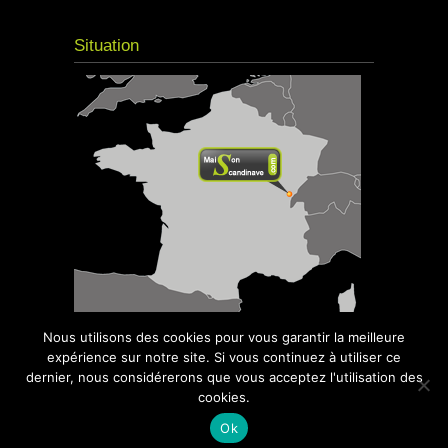
Situation
Nous utilisons des cookies pour vous garantir la meilleure
expérience sur notre site. Si vous continuez à utiliser ce
dernier, nous considérerons que vous acceptez l'utilisation des
cookies.
© 2016
Maison Scandinave
- Kota Grill,
Sauna, Spa - Tous droits réservés | Site réalisé
Ok
par
CreaSiteConcept
|
Mentions légales |