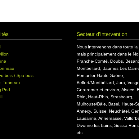
ités
Secteur d’intervention
l
Nous intervenons dans toute la
illon
mais principalement dans le Nor
una
Franche-Comté, Doubs, Besan
onneau
Montbéliard, Baumes Les Dame
e bois / Spa bois
Pontarlier Haute-Saône,
e Tonneau
Belfort/Montbéliard, Jura, Vosg
g Pod
Gerardmer et environ, Alsace, 
ll
Rhin, Haut-Rhin, Strasbourg,
Mulhouse/Bâle, Basel, Haute-S
Annecy, Suisse, Neuchâtel, Ge
Lausanne, Annemasse, Vallorb
Divonne les Bains, Suisse Rom
etc ...