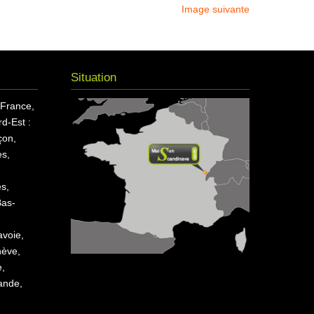
Image suivante
Situation
 France,
d-Est :
çon,
s,
es,
Bas-
avoie,
nève,
e,
ande,