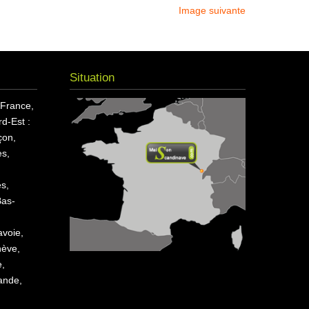
Image suivante
Situation
 France,
d-Est :
çon,
s,
es,
Bas-
avoie,
nève,
e,
ande,