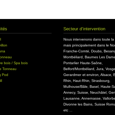
ités
Secteur d’intervention
l
Nous intervenons dans toute la
illon
mais principalement dans le Nor
una
Franche-Comté, Doubs, Besan
onneau
Montbéliard, Baumes Les Dame
e bois / Spa bois
Pontarlier Haute-Saône,
e Tonneau
Belfort/Montbéliard, Jura, Vosg
g Pod
Gerardmer et environ, Alsace, 
ll
Rhin, Haut-Rhin, Strasbourg,
Mulhouse/Bâle, Basel, Haute-S
Annecy, Suisse, Neuchâtel, Ge
Lausanne, Annemasse, Vallorb
Divonne les Bains, Suisse Rom
etc ...