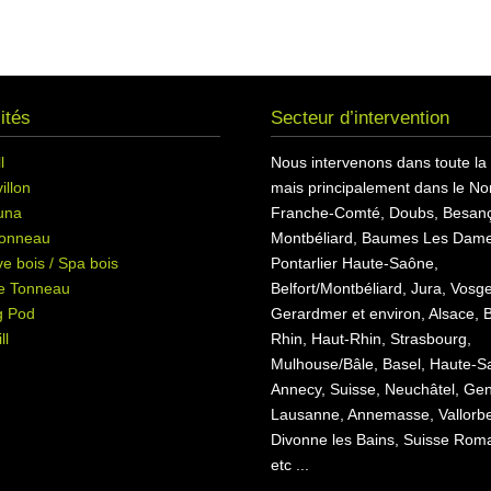
ités
Secteur d’intervention
l
Nous intervenons dans toute la
illon
mais principalement dans le Nor
una
Franche-Comté, Doubs, Besan
onneau
Montbéliard, Baumes Les Dame
e bois / Spa bois
Pontarlier Haute-Saône,
e Tonneau
Belfort/Montbéliard, Jura, Vosg
g Pod
Gerardmer et environ, Alsace, 
ll
Rhin, Haut-Rhin, Strasbourg,
Mulhouse/Bâle, Basel, Haute-S
Annecy, Suisse, Neuchâtel, Ge
Lausanne, Annemasse, Vallorb
Divonne les Bains, Suisse Rom
etc ...