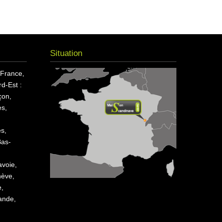
Situation
 France,
d-Est :
çon,
s,
es,
Bas-
avoie,
nève,
e,
ande,