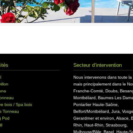
ités
Secteur d’intervention
l
Nous intervenons dans toute la
illon
mais principalement dans le Nor
una
Franche-Comté, Doubs, Besan
onneau
Montbéliard, Baumes Les Dame
e bois / Spa bois
Pontarlier Haute-Saône,
e Tonneau
Belfort/Montbéliard, Jura, Vosg
g Pod
Gerardmer et environ, Alsace, 
ll
Rhin, Haut-Rhin, Strasbourg,
Mulhouse/Bâle, Basel, Haute-S