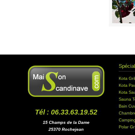
Spécial
Kota Gril
Kota Pav
Kota Sa
Sauna T
Bain Cuv
Tél : 06.33.63.19.52
Chambr
Campin
15 Champs de la Dame
Polar Gri
25370 Rochejean