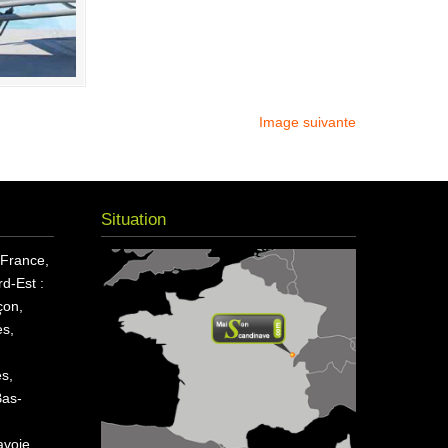
Image suivante
Situation
 France,
d-Est :
çon,
s,
es,
Bas-
avoie,