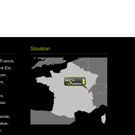
Situation
 France,
d-Est :
çon,
s,
es,
Bas-
avoie,
nève,
e,