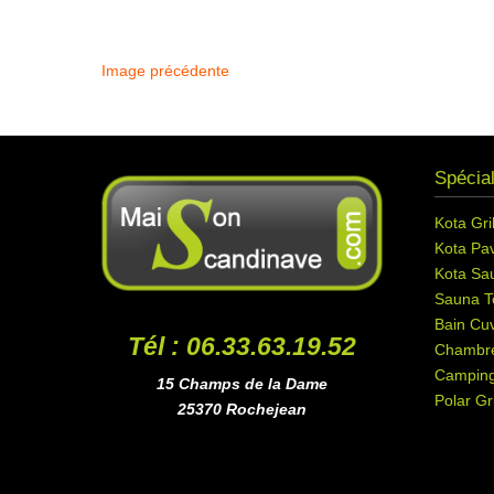
Image précédente
Spécial
Kota Gril
Kota Pav
Kota Sa
Sauna T
Bain Cuv
Tél : 06.33.63.19.52
Chambr
Campin
15 Champs de la Dame
Polar Gri
25370 Rochejean