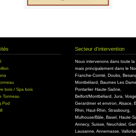
ités
Secteur d’intervention
l
Nous intervenons dans toute la
illon
mais principalement dans le Nor
una
Franche-Comté, Doubs, Besan
onneau
Montbéliard, Baumes Les Dame
e bois / Spa bois
Pontarlier Haute-Saône,
e Tonneau
Belfort/Montbéliard, Jura, Vosg
g Pod
Gerardmer et environ, Alsace, 
ll
Rhin, Haut-Rhin, Strasbourg,
Mulhouse/Bâle, Basel, Haute-S
Annecy, Suisse, Neuchâtel, Ge
Lausanne, Annemasse, Vallorb